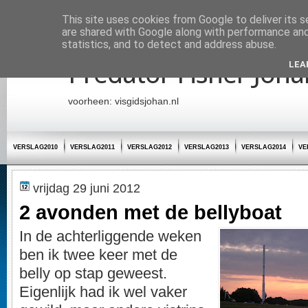
Startpagina
This site uses cookies from Google to deliver its s
are shared with Google along with performance and 
statistics, and to detect and address abuse.
Predator Fisher Joha
LEA
voorheen: visgidsjohan.nl
VERSLAG2010
VERSLAG2011
VERSLAG2012
VERSLAG2013
VERSLAG2014
VE
vrijdag 29 juni 2012
2 avonden met de bellyboat
In de achterliggende weken
ben ik twee keer met de
belly op stap geweest.
Eigenlijk had ik wel vaker