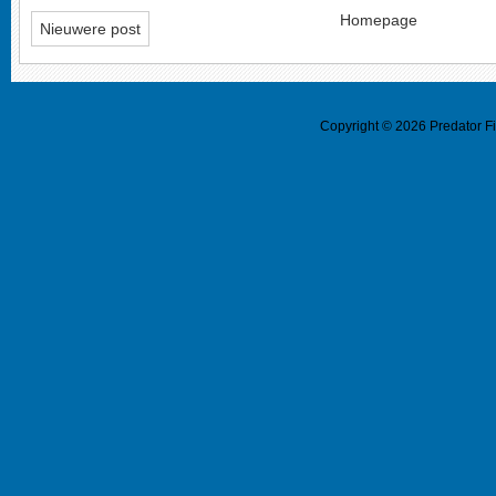
Homepage
Nieuwere post
Copyright ©
2026
Predator F