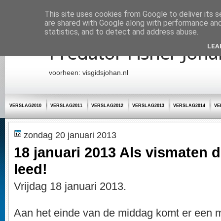
Startpagina
This site uses cookies from Google to deliver its s
are shared with Google along with performance and 
statistics, and to detect and address abuse.
Predator Fisher Joha
LEA
voorheen: visgidsjohan.nl
VERSLAG2010
VERSLAG2011
VERSLAG2012
VERSLAG2013
VERSLAG2014
VE
zondag 20 januari 2013
18 januari 2013 Als vismaten de
leed!
Vrijdag 18 januari 2013.
Aan het einde van de middag komt er een m