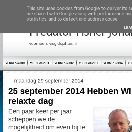
Startpagina
This site uses cookies from Google to deliver its s
are shared with Google along with performance and 
statistics, and to detect and address abuse.
Predator Fisher Joha
LEA
voorheen: visgidsjohan.nl
VERSLAG2010
VERSLAG2011
VERSLAG2012
VERSLAG2013
VERSLAG2014
VE
maandag 29 september 2014
25 september 2014 Hebben Wil
relaxte dag
Een paar keer per jaar
scheppen we de
mogelijkheid om even bij te