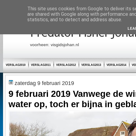
Startpagina
This site uses cookies from Google to deliver its s
are shared with Google along with performance and 
statistics, and to detect and address abuse.
Predator Fisher Joha
LEA
voorheen: visgidsjohan.nl
VERSLAG2010
VERSLAG2011
VERSLAG2012
VERSLAG2013
VERSLAG2014
VE
zaterdag 9 februari 2019
9 februari 2019 Vanwege de wi
water op, toch er bijna in gebl