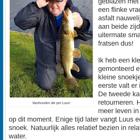
geblazen met 
een flinke vr
asfalt nauwel
aan beide zij
uitermate smal
fratsen dus!
Ik heb een kle
gemonteerd en
kleine snoekj
eerste valt er 
De tweede ka
retourneren. H
Vasthouden die pet Luus!
meer leven in
op dit moment. Enige tijd later vangt Luus 
snoek. Natuurlijk alles relatief bezien in rela
water.