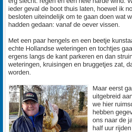
erg slecht: regen en een hele harde wind. 
ieder geval de boot thuis laten, hoewel ik no
besloten uiteindelijk om te gaan doen wat we
hadden gedaan: vanaf de oever vissen.
Met een paar hengels en een beetje kunst
echte Hollandse weteringen en tochtjes ga
ergens langs de kant parkeren en dan stru
weteringen, kruisingen en bruggetjes zat, d
worden.
Maar eerst ga
uitgebreid aan
we hier ruims
hebben gege
ons naar de j
half uur rijde