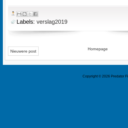
Labels:
verslag2019
Homepage
Nieuwere post
Copyright ©
2026
Predator F