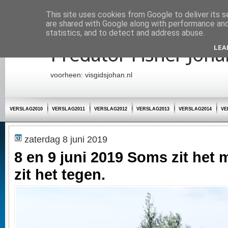
Startpagina
This site uses cookies from Google to deliver its s
are shared with Google along with performance and 
statistics, and to detect and address abuse.
Predator Fisher Joha
LEA
voorheen: visgidsjohan.nl
VERSLAG2010
VERSLAG2011
VERSLAG2012
VERSLAG2013
VERSLAG2014
VE
zaterdag 8 juni 2019
8 en 9 juni 2019 Soms zit het
zit het tegen.