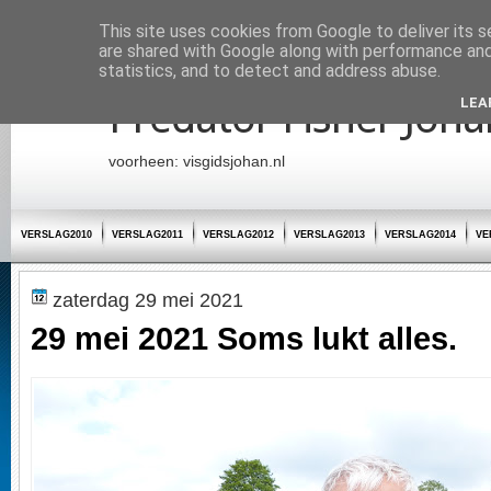
Startpagina
This site uses cookies from Google to deliver its s
are shared with Google along with performance and 
statistics, and to detect and address abuse.
Predator Fisher Joha
LEA
voorheen: visgidsjohan.nl
VERSLAG2010
VERSLAG2011
VERSLAG2012
VERSLAG2013
VERSLAG2014
VE
zaterdag 29 mei 2021
29 mei 2021 Soms lukt alles.