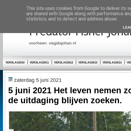
Startpagina
This site uses cookies from Google to deliver its s
are shared with Google along with performance and 
statistics, and to detect and address abuse.
Predator Fisher Joha
LEA
voorheen: visgidsjohan.nl
VERSLAG2010
VERSLAG2011
VERSLAG2012
VERSLAG2013
VERSLAG2014
VE
zaterdag 5 juni 2021
5 juni 2021 Het leven nemen zo
de uitdaging blijven zoeken.