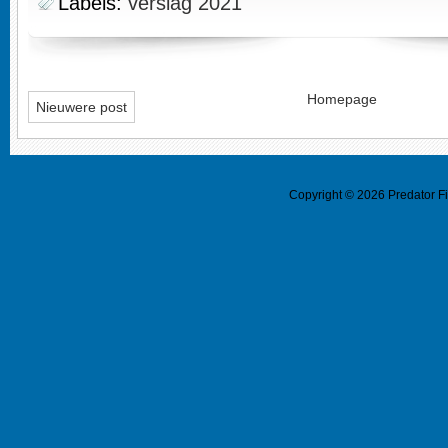
Labels:
verslag 2021
Homepage
Nieuwere post
Copyright ©
2026
Predator F