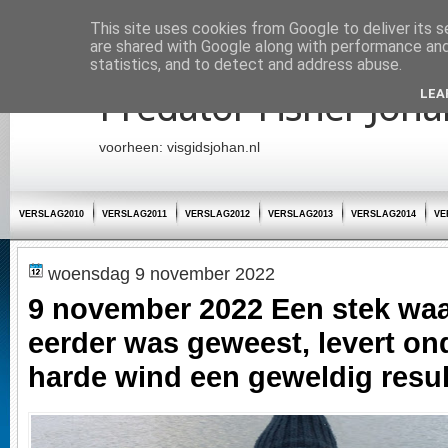
Startpagina
This site uses cookies from Google to deliver its s
are shared with Google along with performance and 
statistics, and to detect and address abuse.
Predator Fisher Joha
LEA
voorheen: visgidsjohan.nl
VERSLAG2010
VERSLAG2011
VERSLAG2012
VERSLAG2013
VERSLAG2014
VE
woensdag 9 november 2022
9 november 2022 Een stek waar
eerder was geweest, levert o
harde wind een geweldig resul