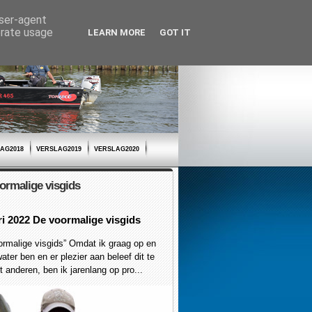
user-agent
erate usage
LEARN MORE
GOT IT
AG2018
VERSLAG2019
VERSLAG2020
ormalige visgids
ri 2022 De voormalige visgids
malige visgids” Omdat ik graag op en
ater ben en er plezier aan beleef dit te
 anderen, ben ik jarenlang op pro...