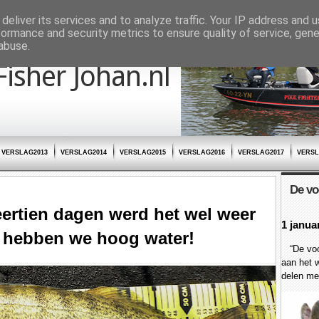
deliver its services and to analyze traffic. Your IP address and 
formance and security metrics to ensure quality of service, gen
abuse.
Fisher Johan.nl
VERSLAG2013
VERSLAG2014
VERSLAG2015
VERSLAG2016
VERSLAG2017
VERSL
De vo
eertien dagen werd het wel weer
1 janua
n hebben we hoog water!
“De voor
aan het w
delen met