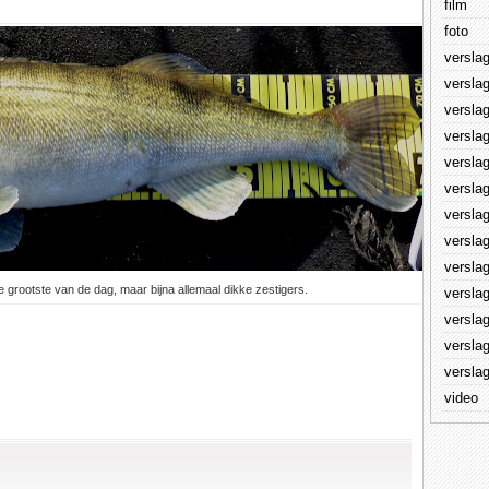
film
foto
versla
versla
versla
versla
versla
versla
versla
versla
versla
grootste van de dag, maar bijna allemaal dikke zestigers.
versla
versla
versla
versla
video