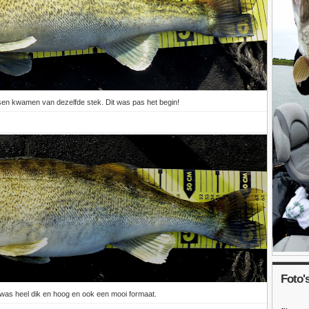
sen kwamen van dezelfde stek. Dit was pas het begin!
Foto's
was heel dik en hoog en ook een mooi formaat.