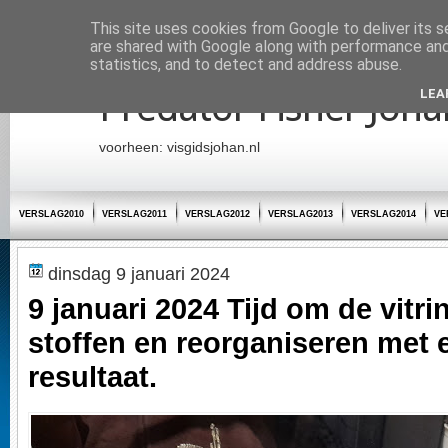
Startpagina
This site uses cookies from Google to deliver its s
are shared with Google along with performance and 
statistics, and to detect and address abuse.
Predator Fisher Joha
LEA
voorheen: visgidsjohan.nl
VERSLAG2010
VERSLAG2011
VERSLAG2012
VERSLAG2013
VERSLAG2014
VE
dinsdag 9 januari 2024
9 januari 2024 Tijd om de vitrin
stoffen en reorganiseren met
resultaat.