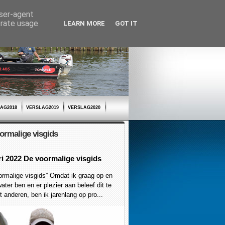
user-agent
erate usage
LEARN MORE
GOT IT
AG2018
VERSLAG2019
VERSLAG2020
ormalige visgids
ri 2022 De voormalige visgids
malige visgids” Omdat ik graag op en
ater ben en er plezier aan beleef dit te
 anderen, ben ik jarenlang op pro...