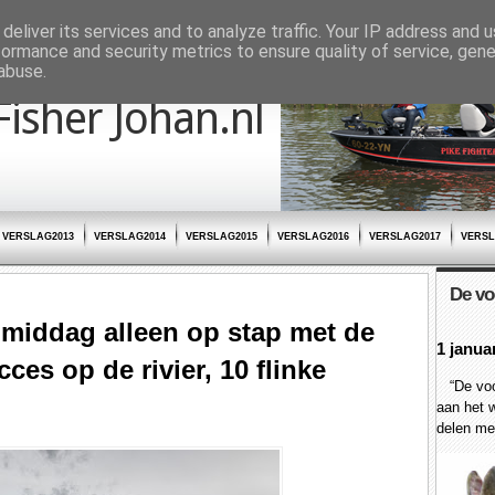
deliver its services and to analyze traffic. Your IP address and 
formance and security metrics to ensure quality of service, gen
abuse.
Fisher Johan.nl
VERSLAG2013
VERSLAG2014
VERSLAG2015
VERSLAG2016
VERSLAG2017
VERSL
De vo
 middag alleen op stap met de
1 janua
ces op de rivier, 10 flinke
“De voor
aan het w
delen met