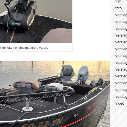
film
foto
versla
versla
versla
versla
versla
r constant en gecontroleerd varen.
versla
versla
versla
versla
versla
versla
versla
versla
video