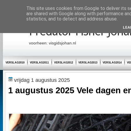
Startpagina
This site uses cookies from Google to deliver its s
are shared with Google along with performance and 
statistics, and to detect and address abuse.
Predator Fisher Joha
LEA
voorheen: visgidsjohan.nl
VERSLAG2010
VERSLAG2011
VERSLAG2012
VERSLAG2013
VERSLAG2014
VE
vrijdag 1 augustus 2025
1 augustus 2025 Vele dagen en 