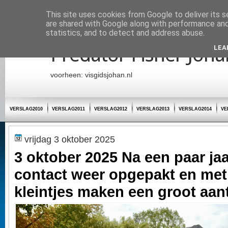
Startpagina
This site uses cookies from Google to deliver its s
are shared with Google along with performance and 
statistics, and to detect and address abuse.
Predator Fisher Joha
LEA
voorheen: visgidsjohan.nl
VERSLAG2010
VERSLAG2011
VERSLAG2012
VERSLAG2013
VERSLAG2014
VE
vrijdag 3 oktober 2025
3 oktober 2025 Na een paar jaa
contact weer opgepakt en met
kleintjes maken een groot aant