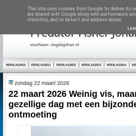
Startpagina
This site uses cookies from Google to deliver its s
are shared with Google along with performance and 
statistics, and to detect and address abuse.
Predator Fisher Joha
LEA
voorheen: visgidsjohan.nl
VERSLAG2010
VERSLAG2011
VERSLAG2012
VERSLAG2013
VERSLAG2014
VE
zondag 22 maart 2026
22 maart 2026 Weinig vis, ma
gezellige dag met een bijzond
ontmoeting