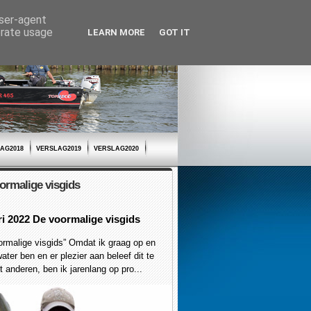
user-agent
erate usage
LEARN MORE
GOT IT
AG2018
VERSLAG2019
VERSLAG2020
ormalige visgids
ri 2022 De voormalige visgids
malige visgids” Omdat ik graag op en
ater ben en er plezier aan beleef dit te
 anderen, ben ik jarenlang op pro...