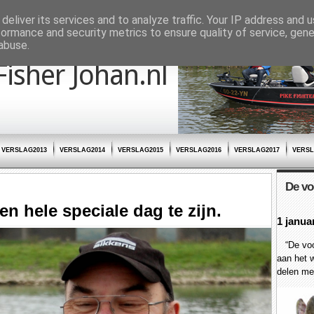
deliver its services and to analyze traffic. Your IP address and 
formance and security metrics to ensure quality of service, gen
abuse.
Fisher Johan.nl
VERSLAG2013
VERSLAG2014
VERSLAG2015
VERSLAG2016
VERSLAG2017
VERSL
De vo
en hele speciale dag te zijn.
1 janua
“De voor
aan het w
delen met