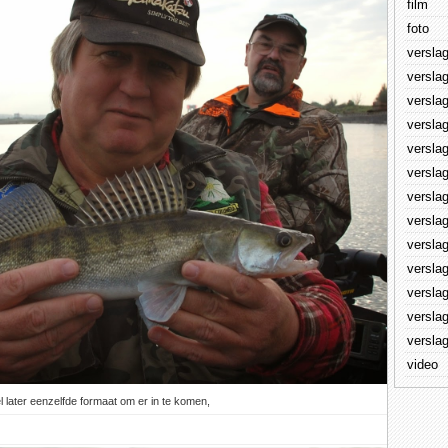
film
foto
versla
versla
versla
versla
versla
versla
versla
versla
versla
versla
versla
versla
versla
video
l later eenzelfde formaat om er in te komen,