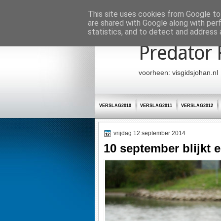
Startpagina
This site uses cookies from Google to 
are shared with Google along with per
statistics, and to detect and address 
Predator 
voorheen: visgidsjohan.nl
VERSLAG2010
VERSLAG2011
VERSLAG2012
vrijdag 12 september 2014
10 september blijkt e