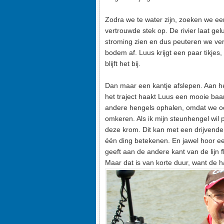
Zodra we te water zijn, zoeken we e
vertrouwde stek op. De rivier laat gel
stroming zien en dus peuteren we ver
bodem af. Luus krijgt een paar tikjes
blijft het bij.
Dan maar een kantje afslepen. Aan h
het traject haakt Luus een mooie baar
andere hengels ophalen, omdat we 
omkeren. Als ik mijn steunhengel wil 
deze krom. Dit kan met een drijvend
één ding betekenen. En jawel hoor een
geeft aan de andere kant van de lijn f
Maar dat is van korte duur, want de h