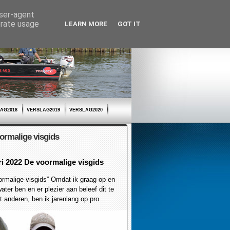
user-agent
erate usage
LEARN MORE
GOT IT
AG2018
VERSLAG2019
VERSLAG2020
ormalige visgids
ri 2022 De voormalige visgids
malige visgids” Omdat ik graag op en
ater ben en er plezier aan beleef dit te
 anderen, ben ik jarenlang op pro...