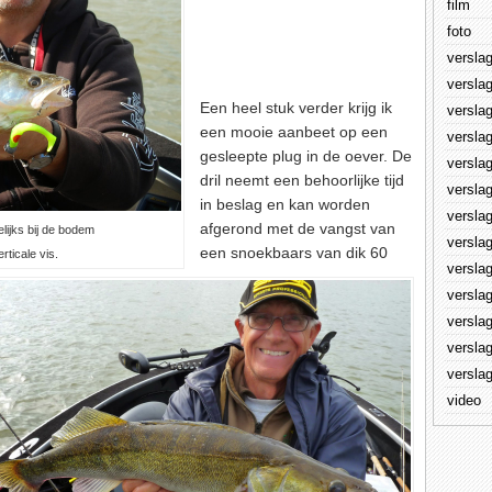
film
foto
versla
versla
Een heel stuk verder krijg ik
versla
een mooie aanbeet op een
versla
gesleepte plug in de oever. De
versla
dril neemt een behoorlijke tijd
versla
in beslag en kan worden
versla
afgerond met de vangst van
ijks bij de bodem
versla
een snoekbaars van dik 60
ticale vis.
versla
versla
versla
versla
versla
video