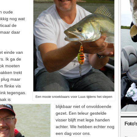
en oude
ukkig nog wat
ticaal de
, maar daar
et einde van
s. Ik ga de
ook moeten
pakken trekt
e plug maar
 flinke vis
link tegengas.
Een mooie snoekbaars voor Luus tijdens het slepen
aak is
blijkbaar niet of onvoldoende
gezet. Een teleur gestelde
visser blijft met lege handen
Foto's
achter. We hebben echter nog
een dag voor ons.