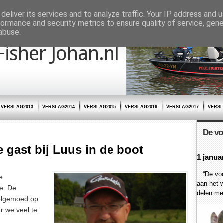
deliver its services and to analyze traffic. Your IP address and 
formance and security metrics to ensure quality of service, gen
abuse.
Fisher Johan.nl
VERSLAG2013
VERSLAG2014
VERSLAG2015
VERSLAG2016
VERSLAG2017
VERSL
De vo
e gast bij Luus in de boot
1 janua
“De voor
e
aan het w
e. De
delen met
elgemoed op
ar we veel te