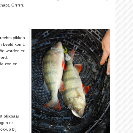
napt. Grrrrrr.
 rechts pikken
n beeld komt,
 We worden er
erd.
 de zon en
t blijkbaar
ngen er
ok-up bij.