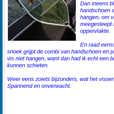
Dan ineens bl
handschoen a
hangen, om v
meegesleept 
oppervlakte.
En raad eens!
snoek grijpt de combi van handschoen en plu
vis niet hangen, want dan had ik echt een b
kunnen schieten.
Weer eens zoiets bijzonders, wat het visse
Spannend en onverwacht.