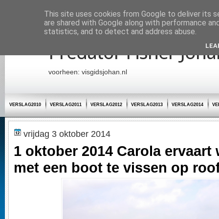
Startpagina
This site uses cookies from Google to deliver its s
are shared with Google along with performance and 
statistics, and to detect and address abuse.
Predator Fisher Joha
LEA
voorheen: visgidsjohan.nl
VERSLAG2010
VERSLAG2011
VERSLAG2012
VERSLAG2013
VERSLAG2014
VE
vrijdag 3 oktober 2014
1 oktober 2014 Carola ervaart 
met een boot te vissen op roof