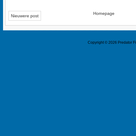
Homepage
Nieuwere post
Copyright ©
2026
Predator F