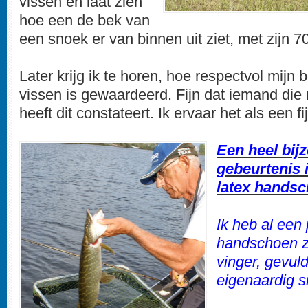
vissen en laat zien
hoe een de bek van
een snoek er van binnen uit ziet, met zijn 7
Later krijg ik te horen, hoe respectvol mijn
vissen is gewaardeerd. Fijn dat iemand die 
heeft dit constateert. Ik ervaar het als een f
Een heel bij
gebeurtenis 
latex handsc
Ik heb al een
handschoen zi
vinger, gevul
eigenaardig s