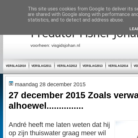
Startpagina
This site uses cookies from Google to deliver its s
are shared with Google along with performance and 
statistics, and to detect and address abuse.
Predator Fisher Joha
LEA
voorheen: visgidsjohan.nl
VERSLAG2010
VERSLAG2011
VERSLAG2012
VERSLAG2013
VERSLAG2014
VE
maandag 28 december 2015
27 december 2015 Zoals verwa
alhoewel...............
André heeft me laten weten dat hij
op zijn thuiswater graag meer wil