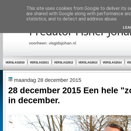
Startpagina
This site uses cookies from Google to deliver its s
are shared with Google along with performance and 
statistics, and to detect and address abuse.
Predator Fisher Joha
LEA
voorheen: visgidsjohan.nl
VERSLAG2010
VERSLAG2011
VERSLAG2012
VERSLAG2013
VERSLAG2014
VE
maandag 28 december 2015
28 december 2015 Een hele "
in december.