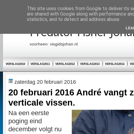
Startpagina
This site uses cookies from Google to deliver its s
are shared with Google along with performance and 
statistics, and to detect and address abuse.
Predator Fisher Joha
LEA
voorheen: visgidsjohan.nl
VERSLAG2010
VERSLAG2011
VERSLAG2012
VERSLAG2013
VERSLAG2014
VE
zaterdag 20 februari 2016
20 februari 2016 André vangt z
verticale vissen.
Na een eerste
poging eind
december volgt nu