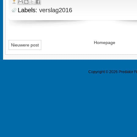
Labels:
verslag2016
Homepage
Nieuwere post
Copyright ©
2026
Predator F