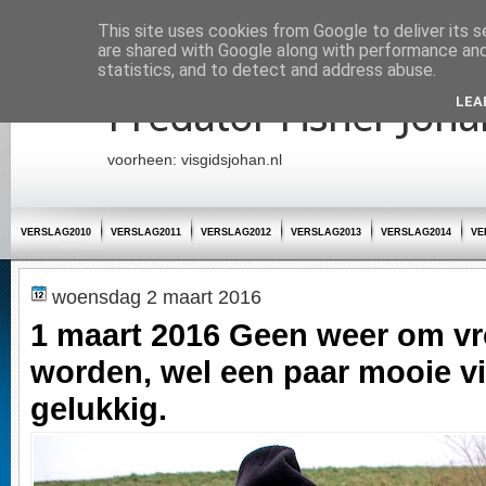
Startpagina
This site uses cookies from Google to deliver its s
are shared with Google along with performance and 
statistics, and to detect and address abuse.
Predator Fisher Joha
LEA
voorheen: visgidsjohan.nl
VERSLAG2010
VERSLAG2011
VERSLAG2012
VERSLAG2013
VERSLAG2014
VE
woensdag 2 maart 2016
1 maart 2016 Geen weer om vro
worden, wel een paar mooie v
gelukkig.