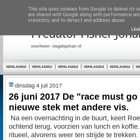
Startpagina
This site uses cookies from Google to deliver its s
are shared with Google along with performance and 
statistics, and to detect and address abuse.
Predator Fisher Joha
LEA
voorheen: visgidsjohan.nl
VERSLAG2010
VERSLAG2011
VERSLAG2012
VERSLAG2013
VERSLAG2014
VE
dinsdag 4 juli 2017
26 juni 2017 De "race must go
nieuwe stek met andere vis.
Na een overnachting in de buurt, keert Roe
ochtend terug, voorzien van lunch en koffi
ritueel, alvorens weer ten strijde te trekke