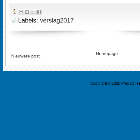
Labels:
verslag2017
Homepage
Nieuwere post
Copyright ©
2026
Predator F