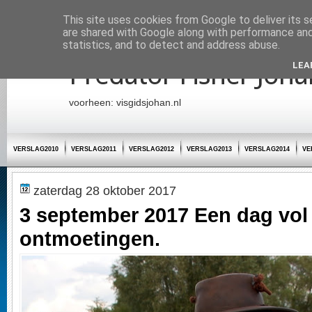
Startpagina
This site uses cookies from Google to deliver its s
are shared with Google along with performance and 
statistics, and to detect and address abuse.
Predator Fisher Joha
LEA
voorheen: visgidsjohan.nl
VERSLAG2010
VERSLAG2011
VERSLAG2012
VERSLAG2013
VERSLAG2014
VE
zaterdag 28 oktober 2017
3 september 2017 Een dag vol
ontmoetingen.