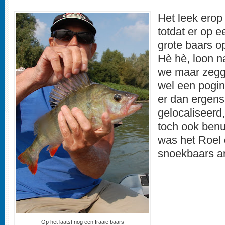
Het leek erop
totdat er op 
grote baars o
Hè hè, loon n
we maar zegge
wel een pogin
er dan ergens 
gelocaliseerd,
toch ook benu
was het Roel 
snoekbaars ar
Op het laatst nog een fraaie baars