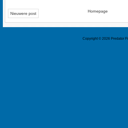
Homepage
Nieuwere post
Copyright ©
2026
Predator F