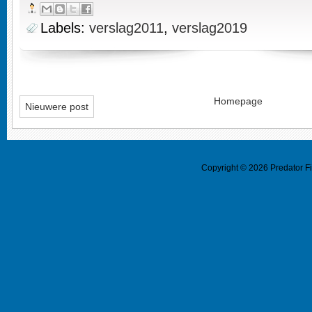
Labels:
verslag2011
,
verslag2019
Homepage
Nieuwere post
Copyright ©
2026
Predator F