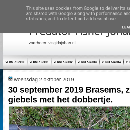
Startpagina
This site uses cookies from Google to deliver its s
are shared with Google along with performance and 
statistics, and to detect and address abuse.
Predator Fisher Joha
LEA
voorheen: visgidsjohan.nl
VERSLAG2010
VERSLAG2011
VERSLAG2012
VERSLAG2013
VERSLAG2014
VE
woensdag 2 oktober 2019
30 september 2019 Brasems, z
giebels met het dobbertje.