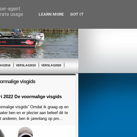
user-agent
erate usage
LEARN MORE
GOT IT
AG2018
VERSLAG2019
VERSLAG2020
ormalige visgids
ri 2022 De voormalige visgids
malige visgids” Omdat ik graag op en
ater ben en er plezier aan beleef dit te
 anderen, ben ik jarenlang op pro...