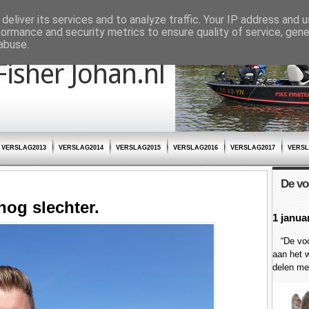
deliver its services and to analyze traffic. Your IP address and 
formance and security metrics to ensure quality of service, gen
abuse.
Fisher Johan.nl
VERSLAG2013
VERSLAG2014
VERSLAG2015
VERSLAG2016
VERSLAG2017
VERSL
De vo
nog slechter.
1 janua
“De voor
aan het w
delen met