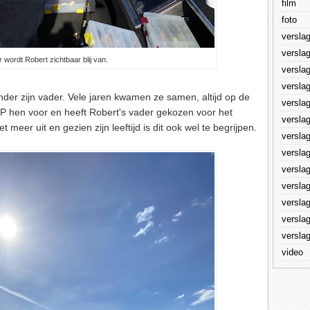
film
foto
versla
versla
r wordt Robert zichtbaar blij van.
versla
versla
er zijn vader. Vele jaren kwamen ze samen, altijd op de
versla
P hen voor en heeft Robert's vader gekozen voor het
versla
 meer uit en gezien zijn leeftijd is dit ook wel te begrijpen.
versla
versla
versla
versla
versla
versla
versla
video