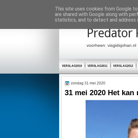
Startpagina
This site uses cookies from Google to 
are shared with Google along with per
statistics, and to detect and address 
Predator 
voorheen: visgidsjohan.nl
VERSLAG2010
VERSLAG2011
VERSLAG2012
zondag 31 mei 2020
31 mei 2020 Het kan 