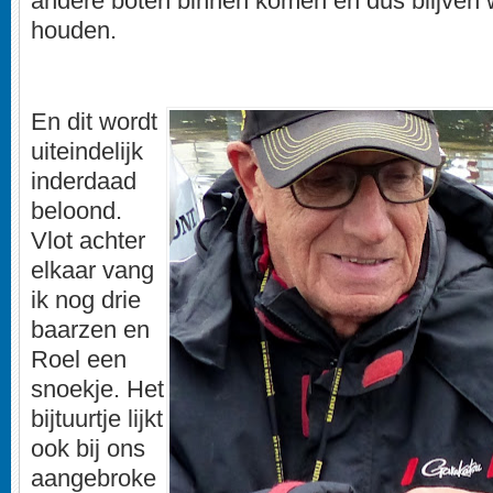
andere boten binnen komen en dus blijve
houden.
En dit wordt
uiteindelijk
inderdaad
beloond.
Vlot achter
elkaar vang
ik nog drie
baarzen en
Roel een
snoekje. Het
bijtuurtje lijkt
ook bij ons
aangebroke