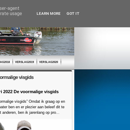
user-agent
erate usage
LEARN MORE
GOT IT
AG2018
VERSLAG2019
VERSLAG2020
ormalige visgids
ri 2022 De voormalige visgids
malige visgids” Omdat ik graag op en
ater ben en er plezier aan beleef dit te
 anderen, ben ik jarenlang op pro...