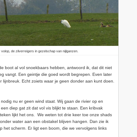
volop, de zilverreigers in gezelschap van nijlganzen.
 boot al vol snoekbaars hebben, antwoord ik, dat dit niet
weg vangt. Een geintje die goed wordt begrepen. Even later
or lijnbreuk. Echt zoiets waar je geen donder aan kunt doen.
s nodig nu er geen wind staat. Wij gaan de rivier op en
en diep gat zit dat vol vis blijkt te staan. Een kribvak
 teken lijkt het ons. We weten tot drie keer toe onze shads
onder water aan een obstakel blijven hangen. Dan zie ik
p het scherm. Er ligt een boom, die we vervolgens links