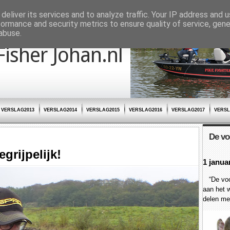
deliver its services and to analyze traffic. Your IP address and 
formance and security metrics to ensure quality of service, gen
abuse.
Fisher Johan.nl
VERSLAG2013
VERSLAG2014
VERSLAG2015
VERSLAG2016
VERSLAG2017
VERSL
De vo
grijpelijk!
1 janua
“De voor
aan het w
delen met