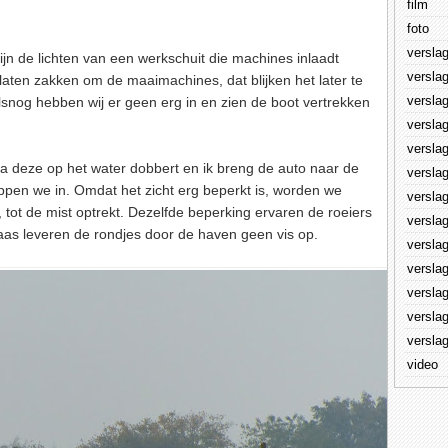
film
foto
versla
 zijn de lichten van een werkschuit die machines inlaadt
versla
laten zakken om de maaimachines, dat blijken het later te
versla
ralsnog hebben wij er geen erg in en zien de boot vertrekken
versla
versla
ra deze op het water dobbert en ik breng de auto naar de
versla
appen we in. Omdat het zicht erg beperkt is, worden we
versla
tot de mist optrekt. Dezelfde beperking ervaren de roeiers
versla
elaas leveren de rondjes door de haven geen vis op.
versla
versla
versla
versla
versla
video