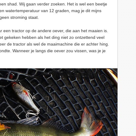
an een shad. Wij gaan verder zoeken. Het is wel een beetje
j een watertemperatuur van 12 graden, mag je dit mijns
geen stroming staat.
r een tractor op de andere oever, die aan het maaien is.
et gekeken hebben als het ding niet zo ontzettend veel
er de tractor als wel de maaimachine die er achter hing.
rondte. Wanneer je langs die oever zou vissen, was je je