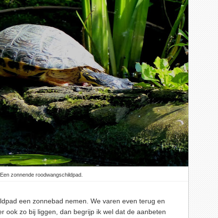
Een zonnende roodwangschildpad.
ldpad een zonnebad nemen. We varen even terug en
er ook zo bij liggen, dan begrijp ik wel dat de aanbeten