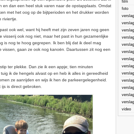
film
ren en dan een heel stuk varen naar de opstapplaats. Omdat
foto
oken met het oog op de bijtperioden en het drukker worden
versla
riviertje.
versla
 past ook wel, want hij heeft met zijn zeven jaren nog geen
versla
 visserij ook nog niet, maar het past in hun gezamenlijke
versla
g is nog te hoog gegrepen. Ik ben blij dat ik deel mag
versla
ve vissen, gaan ze ook nog kanoën. Daartussen zit nog een
versla
versla
versla
stip ter plekke. Dan zie ik een appje; tien minuten
versla
uig ik de hengels alvast op en heb ik alles in gereedheid
omen ze aanrijden en wijs ik hen de parkeergelegenheid.
versla
ijs is direct gebroken.
versla
versla
versla
video