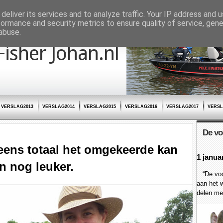
deliver its services and to analyze traffic. Your IP address and 
formance and security metrics to ensure quality of service, gen
abuse.
Fisher Johan.nl
VERSLAG2013
VERSLAG2014
VERSLAG2015
VERSLAG2016
VERSLAG2017
VERSL
De vo
ineens totaal het omgekeerde kan
1 janua
en nog leuker.
“De voor
aan het w
delen met