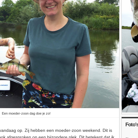
Een moeder-zoon dag doe je zo!
Foto's
 vandaag op. Zij hebben een moeder-zoon weekend. Dit is
ok afgesproken op een bijzondere plek. Dit betekent dat ik