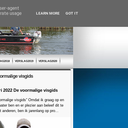
user-agent
erate usage
LEARN MORE
GOT IT
AG2018
VERSLAG2019
VERSLAG2020
ormalige visgids
ri 2022 De voormalige visgids
malige visgids” Omdat ik graag op en
ater ben en er plezier aan beleef dit te
 anderen, ben ik jarenlang op pro...