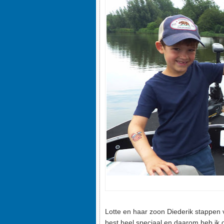
Lotte en haar zoon Diederik stappen
best heel speciaal en daarom heb ik o