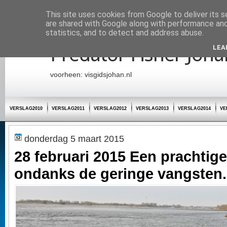
Startpagina
This site uses cookies from Google to deliver its s
are shared with Google along with performance and 
statistics, and to detect and address abuse.
Predator Fisher Joha
LEA
voorheen: visgidsjohan.nl
VERSLAG2010
VERSLAG2011
VERSLAG2012
VERSLAG2013
VERSLAG2014
VE
donderdag 5 maart 2015
28 februari 2015 Een prachtige
ondanks de geringe vangsten.