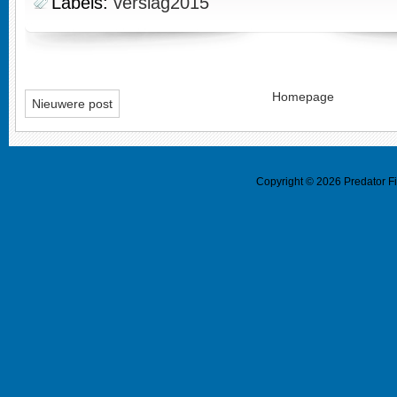
Labels:
verslag2015
Homepage
Nieuwere post
Copyright ©
2026
Predator F