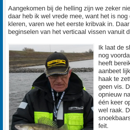
Aangekomen bij de helling zijn we zeker ni
daar heb ik wel vrede mee, want het is nog e
kleren, varen we het eerste kribvak in. Daar
beginselen van het verticaal vissen vanuit 
Ik laat de 
nog voorda
heeft berei
aanbeet lij
haak te ze
geen vis. 
opnieuw na
één keer op
wel raak. D
snoekbaars
feit.