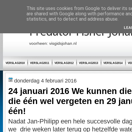
Startpagina
This site uses cookies from Google to deliver its s
are shared with Google along with performance and 
statistics, and to detect and address abuse.
Predator Fisher Joha
LEA
voorheen: visgidsjohan.nl
VERSLAG2010
VERSLAG2011
VERSLAG2012
VERSLAG2013
VERSLAG2014
VE
donderdag 4 februari 2016
24 januari 2016 We kunnen die
die één wel vergeten en 29 janu
één!
Nadat Jan-Philipp een hele succesvolle da
we drie weken later terug op hetzelfde wat