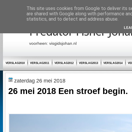
Startpagina
This site uses cookies from Google to deliver its s
are shared with Google along with performance and 
statistics, and to detect and address abuse.
Predator Fisher Joha
LEA
voorheen: visgidsjohan.nl
VERSLAG2010
VERSLAG2011
VERSLAG2012
VERSLAG2013
VERSLAG2014
VE
zaterdag 26 mei 2018
26 mei 2018 Een stroef begin.