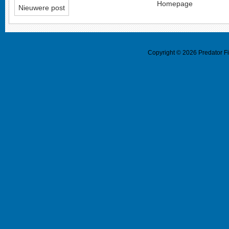
Homepage
Nieuwere post
Copyright ©
2026
Predator F