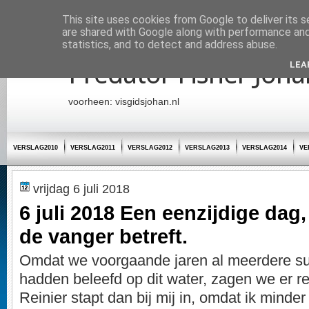
Startpagina
This site uses cookies from Google to deliver its s
are shared with Google along with performance and 
statistics, and to detect and address abuse.
Predator Fisher Joha
LEA
voorheen: visgidsjohan.nl
VERSLAG2010
VERSLAG2011
VERSLAG2012
VERSLAG2013
VERSLAG2014
VE
vrijdag 6 juli 2018
6 juli 2018 Een eenzijdige dag
de vanger betreft.
Omdat we voorgaande jaren al meerdere s
hadden beleefd op dit water, zagen we er re
Reinier stapt dan bij mij in, omdat ik minder 