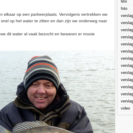
film
foto
n elkaar op een parkeerplaats. Vervolgens vertrekken we
versla
 snel op het water te zitten en dan zijn we onderweg naar
versla
versla
n we dit water al vaak bezocht en bewaren er mooie
versla
versla
versla
versla
versla
versla
versla
versla
versla
versla
video