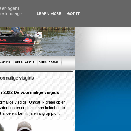
user-agent
erate usage
LEARN MORE
GOT IT
AG2018
VERSLAG2019
VERSLAG2020
ormalige visgids
ri 2022 De voormalige visgids
malige visgids” Omdat ik graag op en
ater ben en er plezier aan beleef dit te
 anderen, ben ik jarenlang op pro...