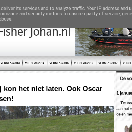
deliver its services and to analyze traffic. Your IP address and 
formance and security metrics to ensure quality of service, gen
abuse.
Fisher Johan.nl
VERSLAG2013
VERSLAG2014
VERSLAG2015
VERSLAG2016
VERSLAG2017
VERSL
De vo
 kon het niet laten. Ook Oscar
1 janua
ssen!
“De voor
aan het w
delen met